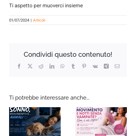
Ti aspetto per muoverci insieme
01/07/2024
|
Articoli
Condividi questo contenuto!
Facebook
X
Reddit
LinkedIn
WhatsApp
Tumblr
Pinterest
Vk
Xing
Email
Ti potrebbe interessare anche...