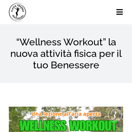
Skip
to
Togg
content
Navi
Home
“Wellness Workout” la
Chi Sono
nuova attività fisica per il
tuo Benessere
Calendario Eventi
Attività
Blog
View
Contatti
Larger
Image
Search