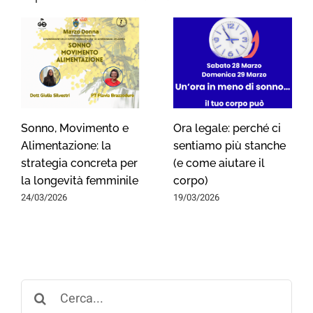
Facebook
X
Reddit
LinkedIn
WhatsApp
Tumblr
Pinterest
Vk
Xing
Email
Ti potrebbe interessare anche...
Sonno, Movimento e
Ora legale: perché ci
Alimentazione: la
sentiamo più stanche
strategia concreta per
(e come aiutare il
la longevità femminile
corpo)
24/03/2026
19/03/2026