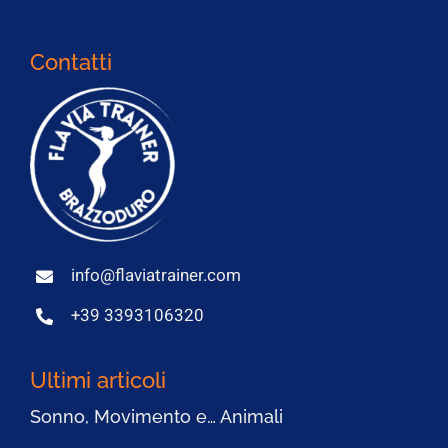
Contatti
info@flaviatrainer.com
+39 3393106320