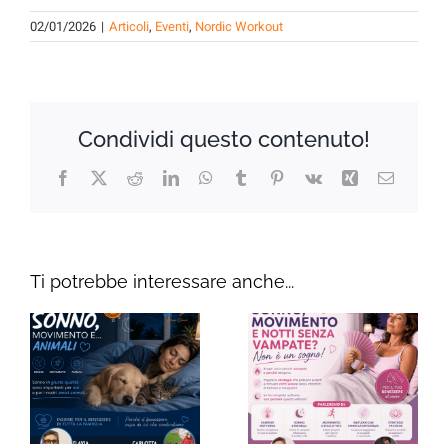
02/01/2026
|
Articoli
,
Eventi
,
Nordic Workout
Condividi questo contenuto!
Facebook
X
Reddit
LinkedIn
WhatsApp
Tumblr
Pinterest
Vk
Xing
Email
Ti potrebbe interessare anche...