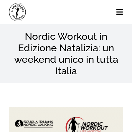
Skip
to
Togg
content
Navi
Nordic Workout in
Home
Edizione Natalizia: un
Chi Sono
weekend unico in tutta
Calendario Eventi
Italia
Attività
Blog
View
Contatti
Larger
Image
Search