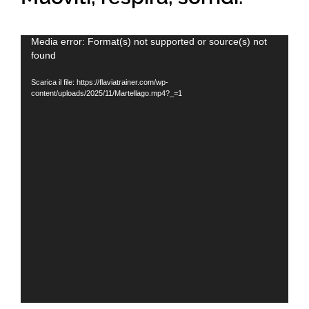
Video
Media error: Format(s) not supported or source(s) not
found
Player
Scarica il file: https://flaviatrainer.com/wp-
content/uploads/2025/11/Martellago.mp4?_=1