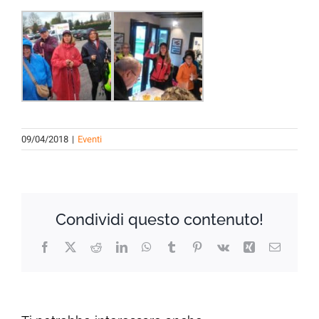
09/04/2018
|
Eventi
Condividi questo contenuto!
Facebook
X
Reddit
LinkedIn
WhatsApp
Tumblr
Pinterest
Vk
Xing
Email