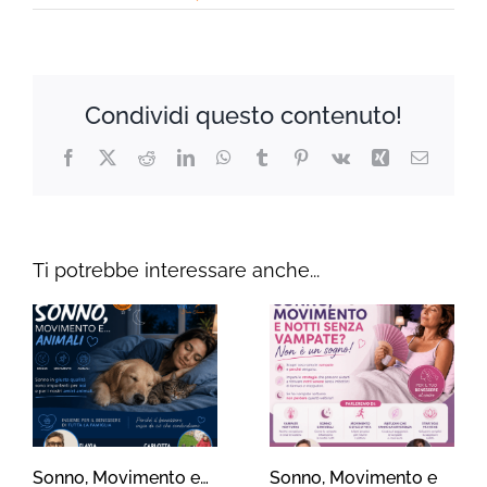
Condividi questo contenuto!
Facebook
X
Reddit
LinkedIn
WhatsApp
Tumblr
Pinterest
Vk
Xing
Email
Ti potrebbe interessare anche...
Sonno, Movimento e…
Sonno, Movimento e