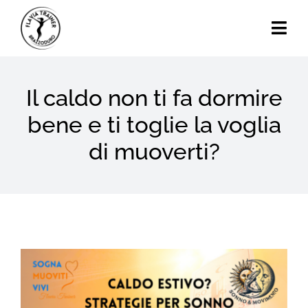
Skip
to
Togg
content
Navi
Home
Il caldo non ti fa dormire
Chi Sono
bene e ti toglie la voglia
di muoverti?
Calendario Eventi
Attività
Blog
View
Contatti
Larger
Image
Search