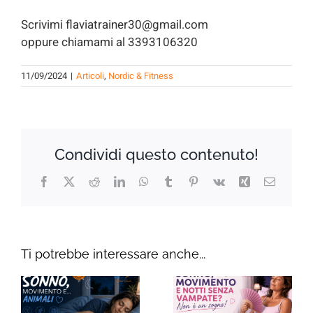
Scrivimi flaviatrainer30@gmail.com
oppure chiamami al 3393106320
11/09/2024
|
Articoli
,
Nordic & Fitness
Condividi questo contenuto!
Facebook
X
Reddit
LinkedIn
WhatsApp
Tumblr
Pinterest
Vk
Xing
Email
Ti potrebbe interessare anche...