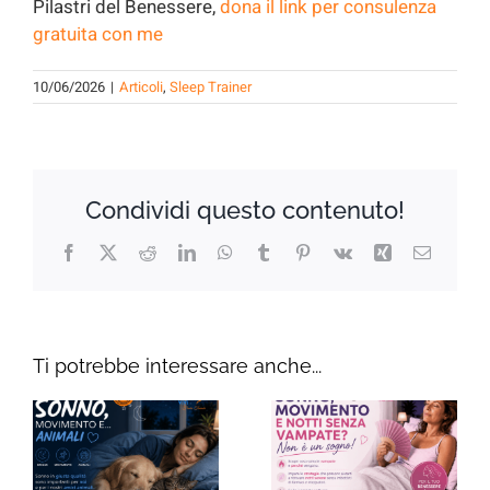
Pilastri del Benessere,
dona il link per consulenza
gratuita con me
10/06/2026
|
Articoli
,
Sleep Trainer
Condividi questo contenuto!
Facebook
X
Reddit
LinkedIn
WhatsApp
Tumblr
Pinterest
Vk
Xing
Email
Ti potrebbe interessare anche...