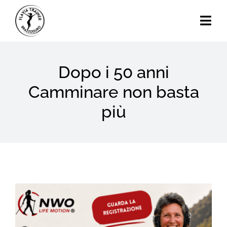
Skip
to
Togg
content
Navi
Home
Dopo i 50 anni
Chi Sono
Camminare non basta
più
Calendario Eventi
Attività
Blog
View
Contatti
Larger
Image
Search