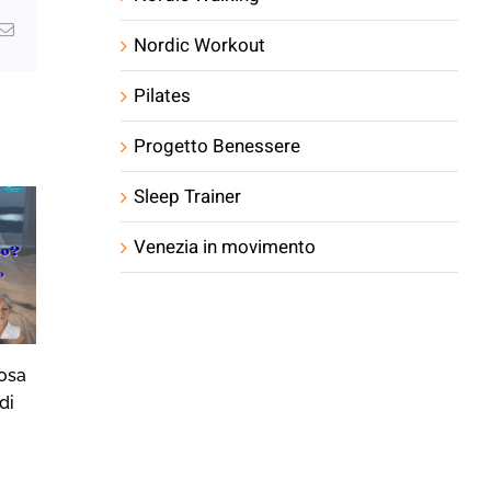
g
Email
Nordic Workout
Pilates
Progetto Benessere
Sleep Trainer
Venezia in movimento
osa
Sonno, Movimento e…
Sonno, Moviment
di
Animali
Vampate
22/07/2026
16/07/2026