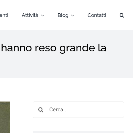
enti
Attività
Blog
Contatti
 hanno reso grande la
Search
for: