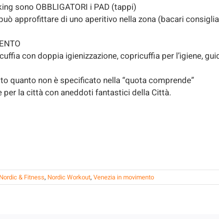
lking sono OBBLIGATORI i PAD (tappi)
uò approfittare di uno aperitivo nella zona (bacari consiglia
MENTO
ffia con doppia igienizzazione, copricuffia per l’igiene, gui
to quanto non è specificato nella “quota comprende”
er la città con aneddoti fantastici della Città.
Nordic & Fitness
,
Nordic Workout
,
Venezia in movimento