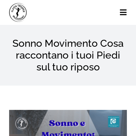
Skip
to
Togg
content
Navi
Home
Sonno Movimento Cosa
Chi Sono
raccontano i tuoi Piedi
sul tuo riposo
Calendario Eventi
Attività
Blog
View
Contatti
Larger
Image
Search