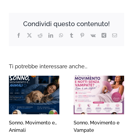
Condividi questo contenuto!
Facebook
X
Reddit
LinkedIn
WhatsApp
Tumblr
Pinterest
Vk
Xing
Email
Ti potrebbe interessare anche...
Sonno, Movimento e…
Sonno, Movimento e
Animali
Vampate