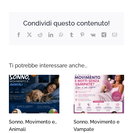
Condividi questo contenuto!
Facebook
X
Reddit
LinkedIn
WhatsApp
Tumblr
Pinterest
Vk
Xing
Email
Ti potrebbe interessare anche...
Sonno, Movimento e…
Sonno, Movimento e
Animali
Vampate