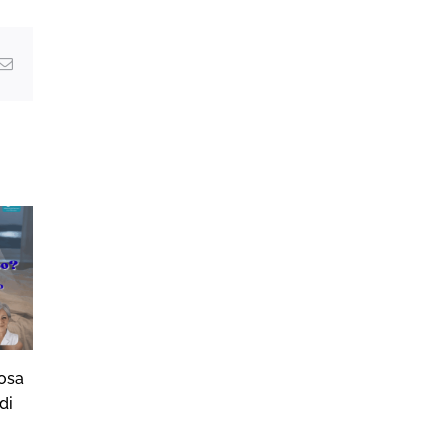
g
Email
osa
Sonno, Movimento e…
Sonno, Moviment
di
Animali
Vampate
22/07/2026
16/07/2026