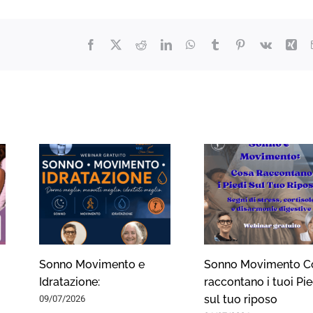
Facebook
X
Reddit
LinkedIn
WhatsApp
Tumblr
Pinterest
Vk
Xin
Sonno Movimento e
Sonno Movimento C
Idratazione:
raccontano i tuoi Pie
09/07/2026
sul tuo riposo