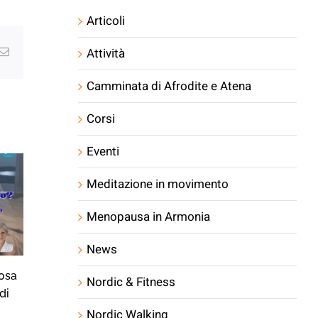
Articoli
Attività
g
Email
Camminata di Afrodite e Atena
Corsi
Eventi
Meditazione in movimento
Menopausa in Armonia
News
osa
Sonno, Movimento e…
Sonno, Moviment
Nordic & Fitness
di
Animali
Vampate
22/07/2026
16/07/2026
Nordic Walking