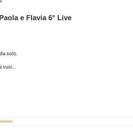
aola e Flavia 6° Live
 da solo.
hi vuoi…
nessere