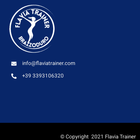
info@flaviatrainer.com
+39 3393106320
© Copyright 2021 Flavia Trainer