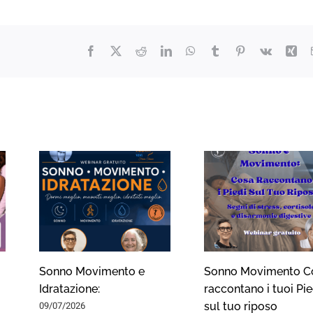
Facebook
X
Reddit
LinkedIn
WhatsApp
Tumblr
Pinterest
Vk
Xin
Sonno Movimento e
Sonno Movimento C
Idratazione:
raccontano i tuoi Pie
09/07/2026
sul tuo riposo