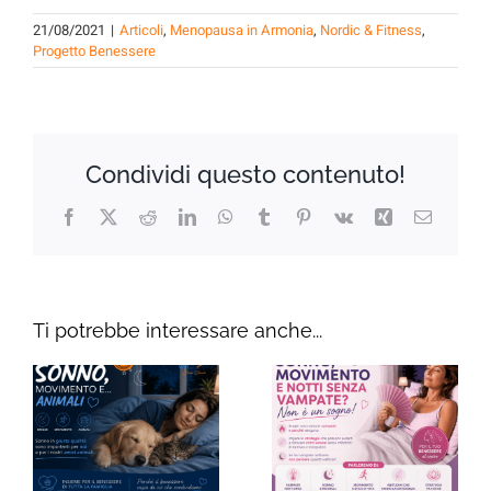
21/08/2021
|
Articoli
,
Menopausa in Armonia
,
Nordic & Fitness
,
Progetto Benessere
Condividi questo contenuto!
Facebook
X
Reddit
LinkedIn
WhatsApp
Tumblr
Pinterest
Vk
Xing
Email
Ti potrebbe interessare anche...