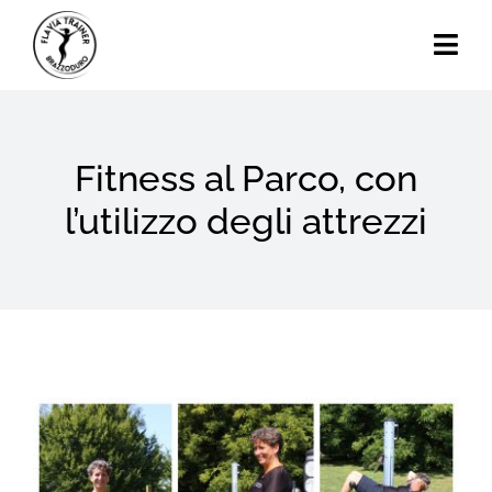
Skip
to
Togg
content
Navi
Home
Fitness al Parco, con
Chi Sono
l’utilizzo degli attrezzi
Calendario Eventi
Attività
Blog
View
Contatti
Larger
Image
Search