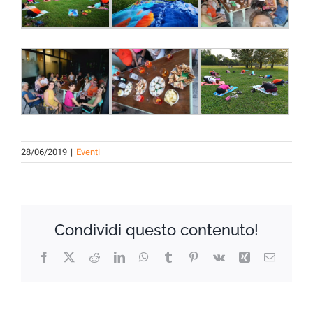
28/06/2019
|
Eventi
Condividi questo contenuto!
Facebook
X
Reddit
LinkedIn
WhatsApp
Tumblr
Pinterest
Vk
Xing
Email