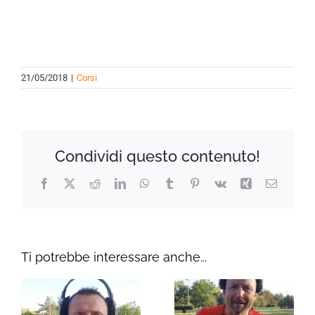
21/05/2018
|
Corsi
Condividi questo contenuto!
Facebook
X
Reddit
LinkedIn
WhatsApp
Tumblr
Pinterest
Vk
Xing
Email
Ti potrebbe interessare anche...