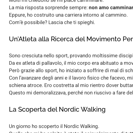
Molti mi chiedono se mi piace camminare.
La mia risposta sorprende sempre:
non amo cammina
Eppure, ho costruito una carriera intorno al cammino.
Com’è possibile? Lascia che ti spieghi.
Un’Atleta alla Ricerca del Movimento Per
Sono cresciuta nello sport, provando moltissime discipl
Da ex atleta di pallavolo, il mio corpo era abituato a mov
Però grazie allo sport, ho iniziato a soffrire di mal di sc
Con l’avanzare degli anni e il lavoro fisico che facevo, 
schiena atroce. Ero costretta al mio rientro dover buttar
Questo mi demoralizzava, perché non riuscivo a fare d
La Scoperta del Nordic Walking
Un giorno ho scoperto il Nordic Walking.