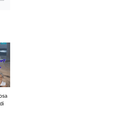
osa
Sonno, Movimento e…
Sonno, Moviment
di
Animali
Vampate
22/07/2026
16/07/2026