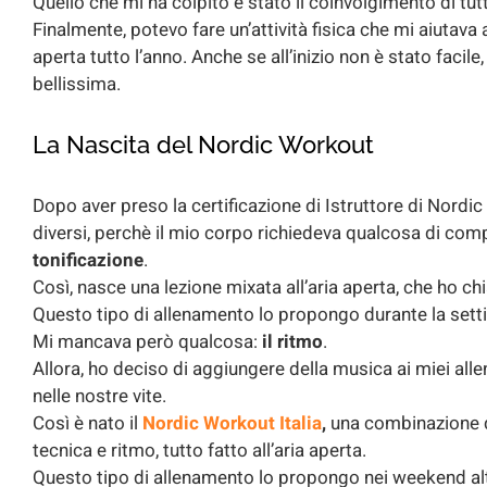
Quello che mi ha colpito è stato il coinvolgimento di tutt
Finalmente, potevo fare un’attività fisica che mi aiutava 
aperta tutto l’anno. Anche se all’inizio non è stato facil
bellissima.
La Nascita del Nordic Workout
Dopo aver preso la certificazione di Istruttore di Nordi
diversi, perchè il mio corpo richiedeva qualcosa di com
tonificazione
.
Così, nasce una lezione mixata all’aria aperta, che ho 
Questo tipo di allenamento lo propongo durante la set
Mi mancava però qualcosa:
il ritmo
.
Allora, ho deciso di aggiungere della musica ai miei al
nelle nostre vite.
Così è nato il
Nordic Workout
Italia
,
una combinazione di
tecnica e ritmo, tutto fatto all’aria aperta.
Questo tipo di allenamento lo propongo nei weekend al