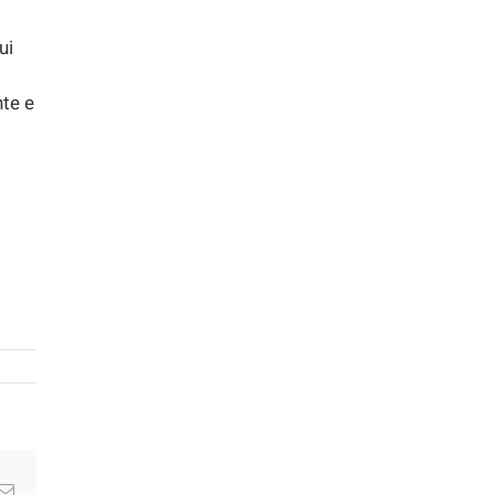
ui
nte e
g
Email