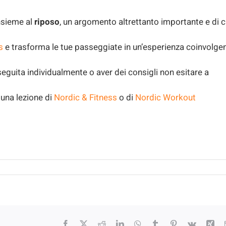
insieme al
riposo
, un argomento altrettanto importante e di c
s
e trasforma le tue passeggiate in un’esperienza coinvolge
seguita individualmente o aver dei consigli non esitare a
 una lezione di
Nordic & Fitness
o di
Nordic Workout
Facebook
X
Reddit
LinkedIn
WhatsApp
Tumblr
Pinterest
Vk
Xin