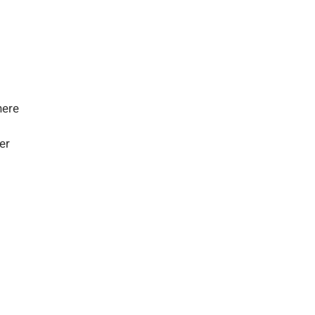
nere
er