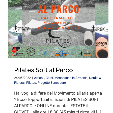
Pilates Soft al Parco
24/05/2022
|
Articoli
,
Corsi
,
Menopausa in Armonia
,
Nordic &
Fitness
,
Pilates
,
Progetto Benessere
Hai voglia di fare del Movimento all'aria aperta
? Ecco l'opportunità, lezioni di PILATES SOFT
Al PARCO e ONLINE durante l'ESTATE il
GIOVEDI' alle ore 18.30 (45 minuti circa di [...]