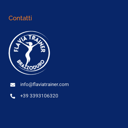
Contatti
info@flaviatrainer.com
+39 3393106320