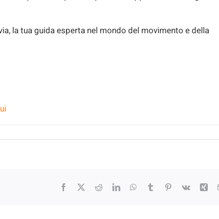
avia, la tua guida esperta nel mondo del movimento e della
ui
Facebook
X
Reddit
LinkedIn
WhatsApp
Tumblr
Pinterest
Vk
Xin