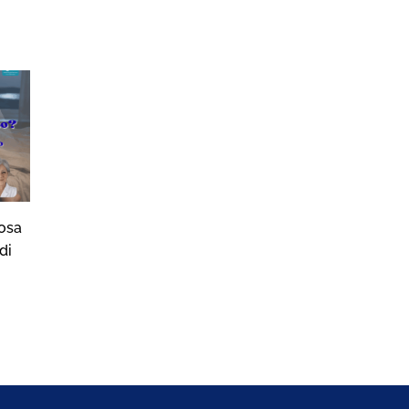
osa
Sonno, Movimento e…
Sonno, Moviment
di
Animali
Vampate
22/07/2026
16/07/2026