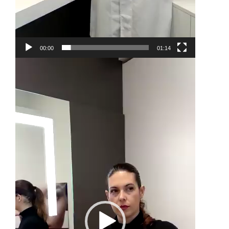
00:00
01:14
Video
Player