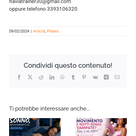
flaviatrainer30@gmail.com
oppure telefono 3393106320
09/02/2024
|
Articoli
,
Pilates
Condividi questo contenuto!
Facebook
X
Reddit
LinkedIn
WhatsApp
Tumblr
Pinterest
Vk
Xing
Email
Ti potrebbe interessare anche...