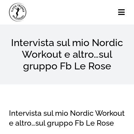
Skip
to
Togg
content
Navi
Home
Intervista sul mio Nordic
Chi Sono
Workout e altro…sul
gruppo Fb Le Rose
Calendario Eventi
Attività
Blog
Intervista sul mio Nordic Workout
Contatti
e altro…sul gruppo Fb Le Rose
Search