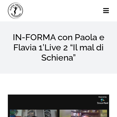
Skip
to
Togg
content
Navi
Home
IN-FORMA con Paola e
Chi Sono
Flavia 1’Live 2 “Il mal di
Schiena”
Calendario Eventi
Attività
Blog
View
Contatti
Larger
Image
Search