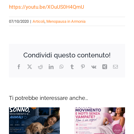
https://youtu.be/XOuUS0H4QmU
07/10/2020
|
Articoli
,
Menopausa in Armonia
Condividi questo contenuto!
Facebook
X
Reddit
LinkedIn
WhatsApp
Tumblr
Pinterest
Vk
Xing
Email
Ti potrebbe interessare anche...