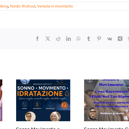
lking
,
Nordic Workout
,
Venezia in movimento
Facebook
X
Reddit
LinkedIn
WhatsApp
Tumblr
Pinterest
Vk
Xin