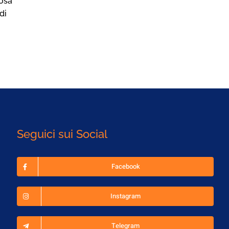
osa
Sonno, Movimento e…
Sonno, Moviment
di
Animali
Vampate
22/07/2026
16/07/2026
Seguici sui Social
Facebook
Instagram
Telegram