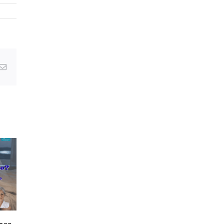
g
Email