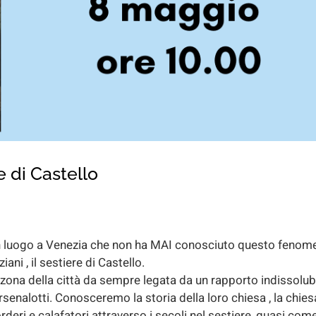
 di Castello
 un luogo a Venezia che non ha MAI conosciuto questo fenome
ani , il sestiere di Castello.
a zona della città da sempre legata da un rapporto indissolub
 arsenalotti. Conosceremo la storia della loro chiesa , la chies
eri e calafatori attraverso i secoli nel sestiere, quasi come