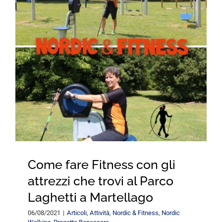
for:
Come fare Fitness con gli
attrezzi che trovi al Parco
Laghetti a Martellago
06/08/2021
|
Articoli
,
Attività
,
Nordic & Fitness
,
Nordic