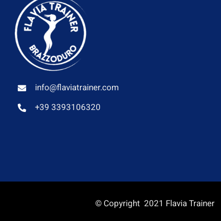
info@flaviatrainer.com
+39 3393106320
© Copyright 2021 Flavia Trainer