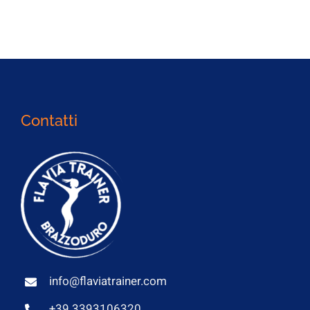
Contatti
info@flaviatrainer.com
+39 3393106320