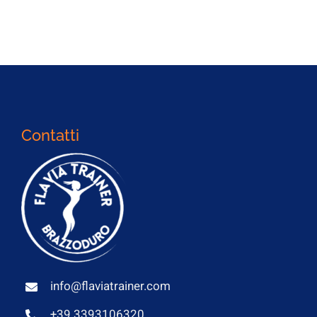
Contatti
info@flaviatrainer.com
+39 3393106320